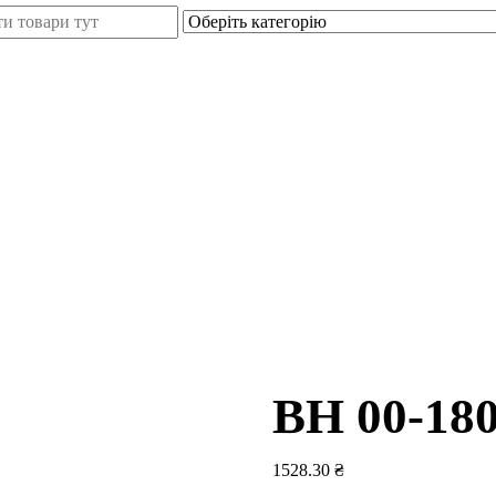
BH 00-180
1528.30
₴