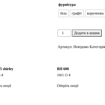
фурнітура
біла
графіт
коричнева
BH
Додати в кошик
00-
1804
Артикул:
Невідомо
Категорі
st
кількість
 shirley
BH 600
5
₴
1663.15
₴
Цей
Цей
ь опції
Оберіть опції
товар
товар
має
має
кілька
кілька
варіантів.
варіантів.