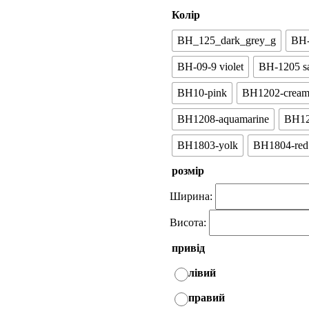
Колір
BH_125_dark_grey_g
BH-
BH-09-9 violet
BH-1205 sa
BH10-pink
BH1202-crea
BH1208-aquamarine
BH12
BH1803-yolk
BH1804-red
розмір
Ширина:
Висота:
привід
лівий
правий