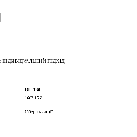
я:
ІНДИВІДУАЛЬНИЙ ПІДХІД
ВН 130
1663.15
₴
Цей
Оберіть опції
товар
має
кілька
варіантів.