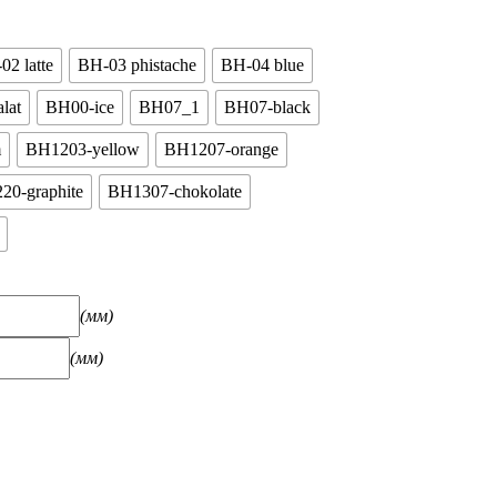
02 latte
BH-03 phistache
BH-04 blue
lat
BH00-ice
BH07_1
BH07-black
m
BH1203-yellow
BH1207-orange
20-graphite
BH1307-chokolate
(мм)
(мм)