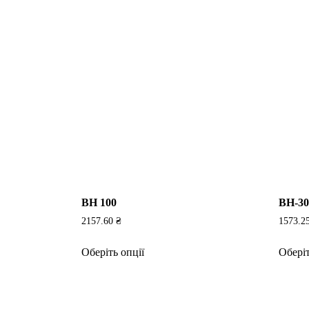
BH 100
BH-305
2157.60
₴
1573.2
Цей
Оберіть опції
Оберіт
товар
має
кілька
варіантів.