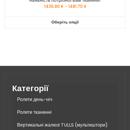
наявність потрібної вам тканини!
Price
1436.80
₴
–
1481.70
₴
range:
1436.80 ₴
Оберіть опції
through
Цей
1481.70 ₴
товар
має
кілька
варіантів.
Параметри
можна
вибрати
на
Категорії
сторінці
товару
Ролети день-ніч
Ролети тканинні
Вертикальні жалюзі TULLS (мультиштори)