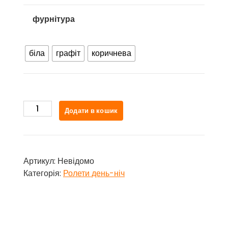
фурнітура
біла
графіт
коричнева
BH
Додати в кошик
115
кількість
Артикул:
Невідомо
Категорія:
Ролети день-ніч