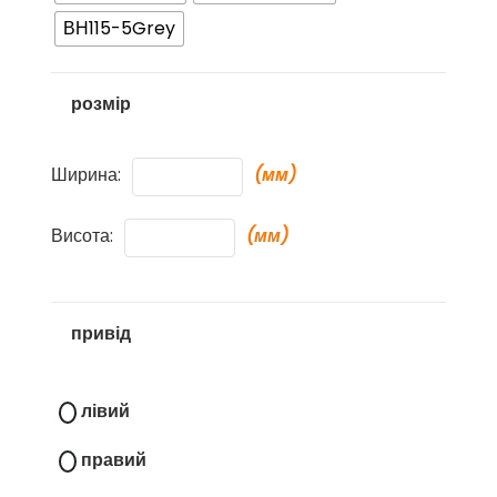
ВН115-5Grey
розмір
Ширина:
(мм)
Висота:
(мм)
привід
лівий
правий