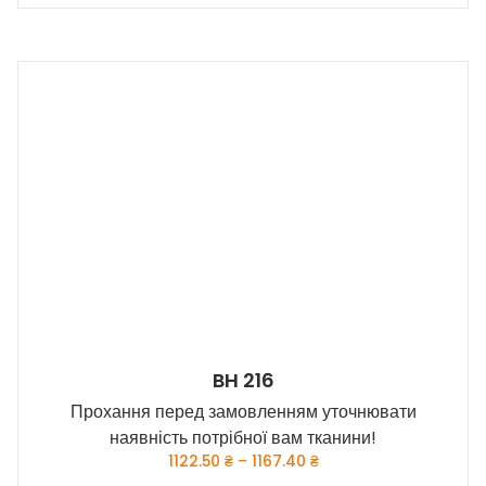
1257.20 ₴
товар
має
кілька
варіантів.
Параметри
можна
вибрати
на
сторінці
товару
BH 216
Прохання перед замовленням уточнювати
наявність потрібної вам тканини!
Price
1122.50
₴
–
1167.40
₴
range: