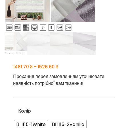
Price
1481.70
₴
–
1526.60
₴
range:
Прохання перед замовленням уточнювати
1481.70 ₴
наявність потрібної вам тканини!
through
1526.60 ₴
Колір
ВН115-1White
ВН115-2Vanilla