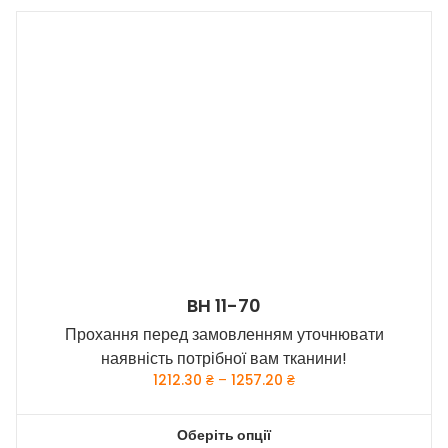
має
кілька
варіантів.
Параметри
можна
вибрати
на
сторінці
товару
BH 11-70
Прохання перед замовленням уточнювати
наявність потрібної вам тканини!
Price
1212.30
₴
–
1257.20
₴
range:
1212.30 ₴
Оберіть опції
through
Цей