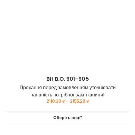
BH B.O. 901-905
Прохання перед замовленням уточнювати
наявність потрібної вам тканини!
Price
2110.30
₴
–
2155.20
₴
range:
2110.30 ₴
Оберіть опції
through
Цей
2155.20 ₴
товар