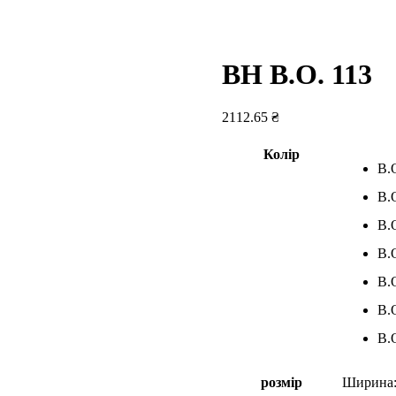
BH B.O. 113
2112.65
₴
Колір
B.
B.
B.
B.
B.
B.
B.
розмір
Ширина