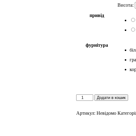
Висота:
привід
фурнітура
біл
гр
ко
BH
Додати в кошик
B.O.
113
кількість
Артикул:
Невідомо
Категорі