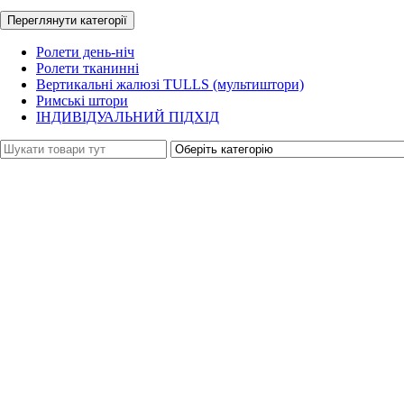
Переглянути категорії
Ролети день-ніч
Ролети тканинні
Вертикальні жалюзі TULLS (мультиштори)
Римські штори
ІНДИВІДУАЛЬНИЙ ПІДХІД