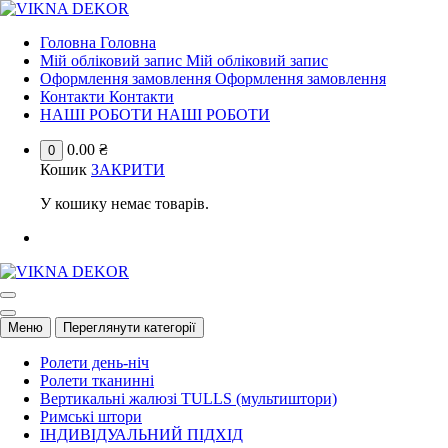
Перейти
до
Ваше ідеальне рішення для стилю та комфорту!
Головна
Головна
контенту
Мій обліковий запис
Мій обліковий запис
Оформлення замовлення
Оформлення замовлення
Контакти
Контакти
НАШІ РОБОТИ
НАШІ РОБОТИ
0.00
₴
0
Кошик
ЗАКРИТИ
У кошику немає товарів.
Ваше ідеальне рішення для стилю та комфорту!
Меню
Переглянути категорії
Ролети день-ніч
Ролети тканинні
Вертикальні жалюзі TULLS (мультиштори)
Римські штори
ІНДИВІДУАЛЬНИЙ ПІДХІД