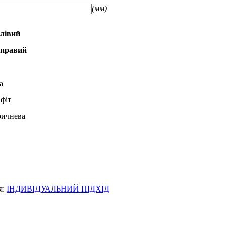
(мм)
лівий
правий
а
афіт
ричнева
я:
ІНДИВІДУАЛЬНИЙ ПІДХІД