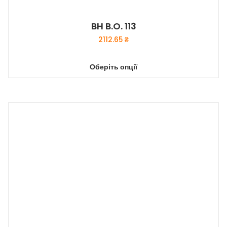
BH B.O. 113
2112.65
₴
Оберіть опції
Цей
товар
має
кілька
варіантів.
Параметри
можна
вибрати
на
сторінці
товару