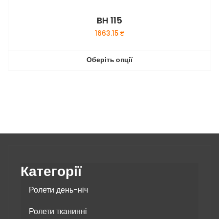
BH 115
1663.15
₴
Оберіть опції
Цей
товар
має
кілька
варіантів.
Параметри
можна
вибрати
на
Категорії
сторінці
товару
Ролети день-ніч
Ролети тканинні