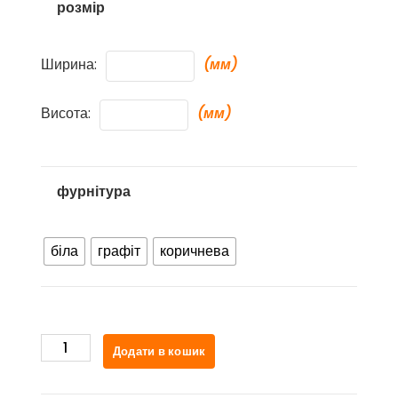
розмір
Ширина:
(мм)
Висота:
(мм)
фурнітура
біла
графіт
коричнева
Eden
Додати в кошик
st
кількість