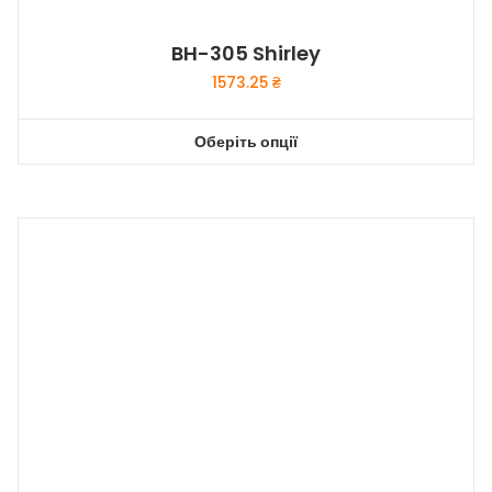
BH-305 Shirley
1573.25
₴
Оберіть опції
Цей
товар
має
кілька
варіантів.
Параметри
можна
вибрати
на
сторінці
товару