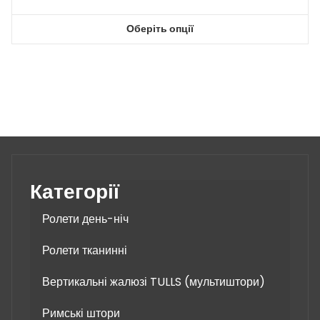
Оберіть опції
Цей
товар
має
кілька
варіантів.
Параметри
можна
вибрати
на
Категорії
сторінці
товару
Ролети день-ніч
Ролети тканинні
Вертикальні жалюзі TULLS (мультиштори)
Римські штори