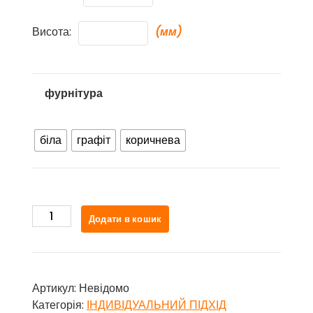
Висота:
(мм)
фурнітура
біла
графіт
коричнева
Luminis1
Додати в кошик
uni
кількість
Артикул:
Невідомо
Категорія:
ІНДИВІДУАЛЬНИЙ ПІДХІД