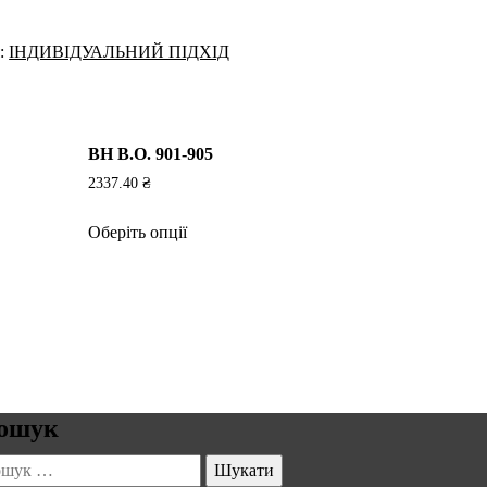
я:
ІНДИВІДУАЛЬНИЙ ПІДХІД
BH B.O. 901-905
2337.40
₴
Цей
Оберіть опції
товар
має
кілька
варіантів.
Параметри
можна
вибрати
на
ошук
сторінці
шук:
товару