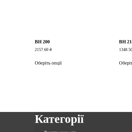
BH 200
BH 21
2157.60
₴
1348.5
Цей
Оберіть опції
Оберіт
товар
має
кілька
варіантів.
Параметри
можна
вибрати
на
Категорії
сторінці
товару