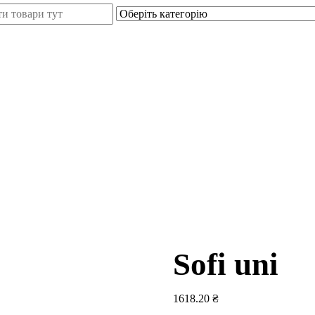
Sofi uni
1618.20
₴