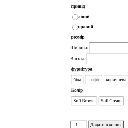
привід
лівий
правий
розмір
Ширина:
Висота:
фурнітура
біла
графіт
коричнева
Колір
Sofi Brown
Sofi Cream
Sofi
Додати в кошик