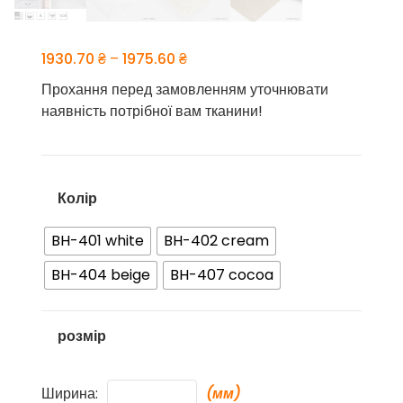
Price
1930.70
₴
–
1975.60
₴
range:
Прохання перед замовленням уточнювати
1930.70 ₴
наявність потрібної вам тканини!
through
1975.60 ₴
Колір
BH-401 white
BH-402 cream
BH-404 beige
BH-407 cocoa
розмір
Ширина:
(мм)