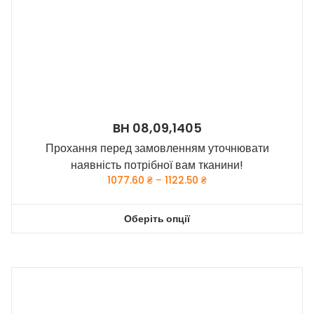
на
сторінці
товару
BH 08,09,1405
Прохання перед замовленням уточнювати
наявність потрібної вам тканини!
Price
1077.60
₴
–
1122.50
₴
range:
1077.60 ₴
Оберіть опції
through
Цей
1122.50 ₴
товар
має
кілька
варіантів.
Параметри