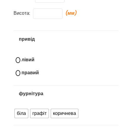
Висота:
(мм)
привід
лівий
правий
фурнітура
біла
графіт
коричнева