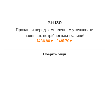
ВН 130
Прохання перед замовленням уточнювати
наявність потрібної вам тканини!
Price
1436.80
₴
–
1481.70
₴
range:
1436.80 ₴
Оберіть опції
through
Цей
1481.70 ₴
товар
має
кілька
варіантів.
Параметри
можна
вибрати
на