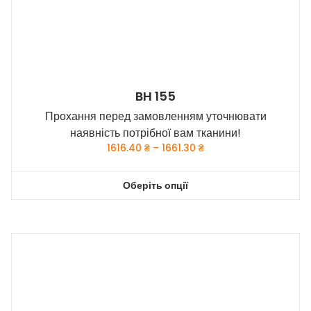
сторінці
товару
BH 155
Прохання перед замовленням уточнювати
наявність потрібної вам тканини!
Price
1616.40
₴
–
1661.30
₴
range:
1616.40 ₴
Оберіть опції
through
Цей
1661.30 ₴
товар
має
кілька
варіантів.
Параметри
можна
вибрати