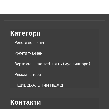
варіантів.
Параметри
можна
вибрати
на
Категорії
сторінці
товару
Ролети день-ніч
Ролети тканинні
Вертикальні жалюзі TULLS (мультиштори)
Римські штори
ІНДИВІДУАЛЬНИЙ ПІДХІД
Контакти