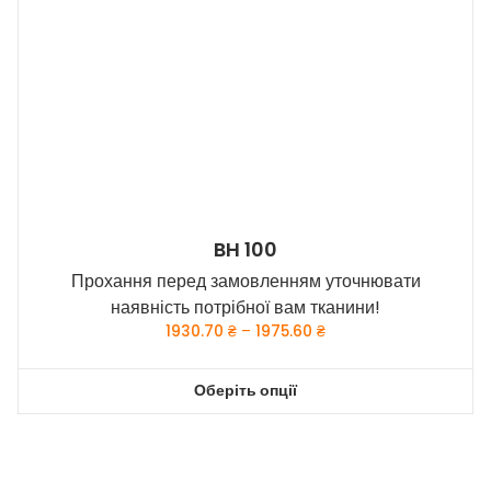
можна
вибрати
на
сторінці
товару
BH 100
Прохання перед замовленням уточнювати
наявність потрібної вам тканини!
Price
1930.70
₴
–
1975.60
₴
range:
1930.70 ₴
Оберіть опції
through
Цей
1975.60 ₴
товар
має
кілька